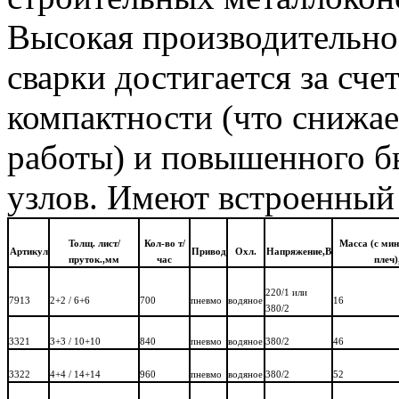
Высокая производительно
сварки достигается за сч
компактности (что снижа
работы) и повышенного б
узлов. Имеют встроенный 
Толщ. лист/
Кол-во т/
Масса (с ми
Артикул
Привод
Охл.
Напряжение,В
пруток.,мм
час
плеч)
220/1 или
7913
2+2 / 6+6
700
пневмо
водяное
16
380/2
3321
3+3 / 10+10
840
пневмо
водяное
380/2
46
3322
4+4 / 14+14
960
пневмо
водяное
380/2
52