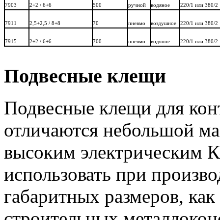
7903
2+2 / 6+6
500
ручной
водяное
220/1 или 380/2
7911
2,5+2,5 / 8+8
70
пневмо
воздушное
220/1 или 380/2
7915
2+2 / 6+6
700
пневмо
водяное
220/1 или 380/2
Подвесные клещи
Подвесные клещи для кон
отличаются небольшой ма
высоким электрическим К
использовать при произво
габаритных размеров, как
строительных металлоконс