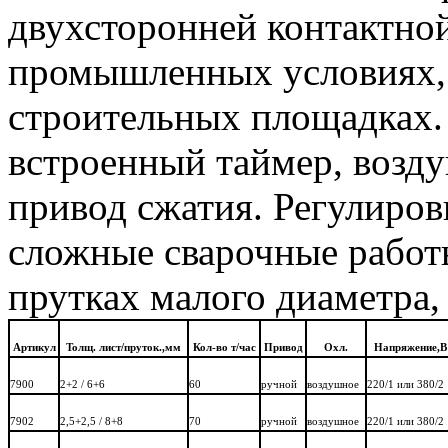
двухсторонней контактной
промышленных условиях, 
строительных площадках
встроенный таймер, возд
привод сжатия. Регулиров
сложные сварочные работ
прутках малого диаметра,
Артикул
Толщ. лист/пруток.,мм
Кол-во т/час
Привод
Охл.
Напряжение,В
7900
2+2 / 6+6
60
ручной
воздушное
220/1 или 380/2
7902
2,5+2,5 / 8+8
70
ручной
воздушное
220/1 или 380/2