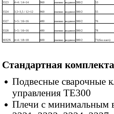
3323
4+4 / 14+14
960
пневмо
водяное
380/2
53
3324
3,5+3,5 / 12+12
960
пневмо
водяное
380/2
55
3327
5+5 / 16+16
480
пневмо
водяное
380/2
76
3328
5+5 / 16+16
480
пневмо
водяное
380/2
78
3032N
4+4 / 18+18
600
пневмо
водяное
380/2
71(без плеч)
Стандартная комплекта
Подвесные сварочные к
управления ТЕ300
Плечи с минимальным в