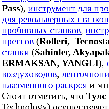
Pass
),
инструмент для пр
для револьверных станков
пробивных станков
,
инстр
прессов
(
Rolleri, Tecnos
станки
(
Sahinler, Akyapa
ERMAKSAN, YANGLI
)
,
воздуховодов
,
ленточнопи
плазменного раскроя
и мно
Стоит отметить, что
Тулс
Technology) осуществляе