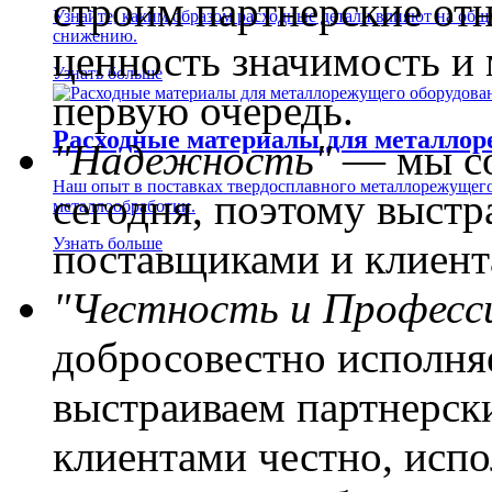
строим партнерские от
Узнайте, каким образом расходные детали влияют на общ
снижению.
ценность значимость и 
Узнать больше
первую очередь.
Расходные материалы для металлор
"Надежность"
— мы со
Наш опыт в поставках твердосплавного металлорежущего 
сегодня, поэтому выст
металлообработки.
Узнать больше
поставщиками и клиент
"Честность и Професс
добросовестно исполняе
выстраиваем партнерск
клиентами честно, испо